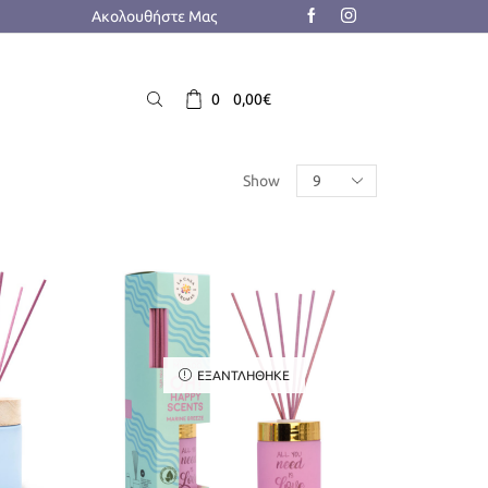
Ακολουθήστε Μας
0
0,00
€
Products
Show
per
page
ΕΞΑΝΤΛΉΘΗΚΕ