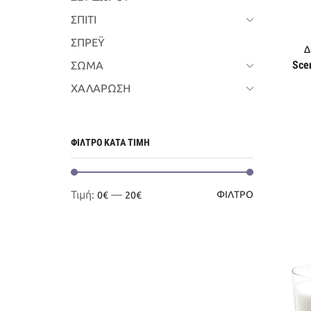
ΣΠΙΤΙ
ΣΠΡΕΫ
Δ
Sce
ΣΩΜΑ
ΧΑΛΑΡΩΣΗ
ΦΙΛΤΡΟ ΚΑΤΑ ΤΙΜΗ
Ελάχιστη
Μέγιστη
Τιμή:
—
ΦΊΛΤΡΟ
0€
20€
τιμή
τιμή