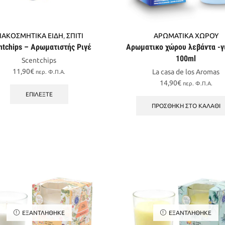
ΙΑΚΟΣΜΗΤΙΚΑ ΕΙΔΗ
,
ΣΠΙΤΙ
ΑΡΩΜΑΤΙΚΑ ΧΩΡΟΥ
ntchips – Αρωματιστής Ριγέ
Αρωματικο χώρου λεβάντα -γ
100ml
Scentchips
11,90
€
La casa de los Aromas
περ. Φ.Π.Α.
Αυτό
14,90
€
περ. Φ.Π.Α.
το
ΕΠΙΛΈΞΤΕ
προϊόν
ΠΡΟΣΘΉΚΗ ΣΤΟ ΚΑΛΆΘΙ
έχει
πολλαπλές
παραλλαγές.
Οι
επιλογές
μπορούν
να
επιλεγούν
στη
σελίδα
ΕΞΑΝΤΛΉΘΗΚΕ
ΕΞΑΝΤΛΉΘΗΚΕ
του