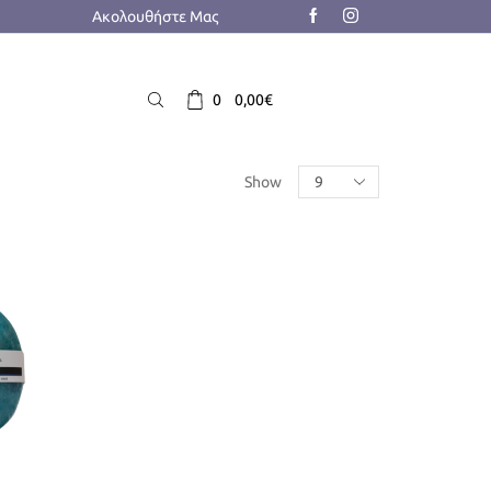
Ακολουθήστε Μας
0
0,00
€
Products
Show
per
page