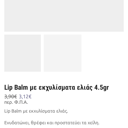
Lip Balm με εκχυλίσματα ελιάς 4.5gr
Original
Η
3,90
€
3,12
€
price
τρέχουσα
περ. Φ.Π.Α.
was:
τιμή
Lip Balm με εκχυλίσματα ελιάς.
3,90€.
είναι:
3,12€.
Ενυδατώνει, θρέφει και προστατεύει τα χείλη.