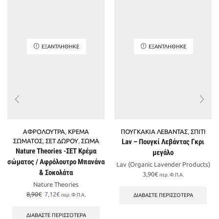
ΕΞΑΝΤΛΉΘΗΚΕ
ΕΞΑΝΤΛΉΘΗΚΕ
ΑΦΡΟΛΟΥΤΡΑ
,
ΚΡΕΜΑ
ΠΟΥΓΚΑΚΙΑ ΛΕΒΑΝΤΑΣ
,
ΣΠΙΤΙ
ΣΩΜΑΤΟΣ
,
ΣΕΤ ΔΩΡΟΥ
,
ΣΩΜΑ
Lav – Πουγκί Λεβάντας Γκρι
Nature Theories -ΣΕΤ Κρέμα
μεγάλο
σώματος / Αφρόλουτρο Μπανάνα
Lav (Organic Lavender Products)
& Σοκολάτα
3,90
€
περ. Φ.Π.Α.
Nature Theories
Original
Η
8,90
€
7,12
€
ΔΙΑΒΆΣΤΕ ΠΕΡΙΣΣΌΤΕΡΑ
περ. Φ.Π.Α.
price
τρέχουσα
was:
τιμή
ΔΙΑΒΆΣΤΕ ΠΕΡΙΣΣΌΤΕΡΑ