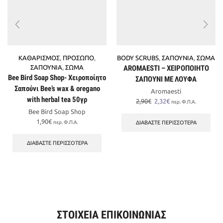
ΚΑΘΑΡΙΣΜΟΣ
,
ΠΡΟΣΩΠΟ
,
BODY SCRUBS
,
ΣΑΠΟΥΝΙΑ
,
ΣΩΜΑ
ΣΑΠΟΥΝΙΑ
,
ΣΩΜΑ
AROMAESTI – ΧΕΙΡΟΠΟΙΗΤΟ
Bee Bird Soap Shop- Χειροποίητο
ΣΑΠΟΥΝΙ ΜΕ ΛΟΥΦΑ
Σαπούνι Bee’s wax & oregano
Aromaesti
with herbal tea 50γρ
Original
Η
2,90
€
2,32
€
περ. Φ.Π.Α.
price
τρέχουσα
Bee Bird Soap Shop
was:
τιμή
1,90
€
ΔΙΑΒΆΣΤΕ ΠΕΡΙΣΣΌΤΕΡΑ
περ. Φ.Π.Α.
2,90€.
είναι:
2,32€.
ΔΙΑΒΆΣΤΕ ΠΕΡΙΣΣΌΤΕΡΑ
ΣΤΟΙΧΕΙΑ ΕΠΙΚΟΙΝΩΝΙΑΣ