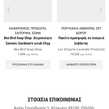
ΚΑΘΑΡΙΣΜΟΣ
,
ΠΡΟΣΩΠΟ
,
ΠΟΥΓΚΑΚΙΑ ΛΕΒΑΝΤΑΣ
,
ΣΕΤ
ΣΑΠΟΥΝΙΑ
,
ΣΩΜΑ
ΔΩΡΟΥ
Bee Bird Soap Shop- Χειροποίητο
Πακέτο προσφοράς σε πουγκιά
Σαπούνι Gardener’s scrub 50γρ
λεβάντας
Bee Bird Soap Shop
Lav (Organic Lavender Products)
1,90
€
19,50
€
περ. Φ.Π.Α.
περ. Φ.Π.Α.
ΠΡΟΣΘΉΚΗ ΣΤΟ ΚΑΛΆΘΙ
ΔΙΑΒΆΣΤΕ ΠΕΡΙΣΣΌΤΕΡΑ
ΣΤΟΙΧΕΙΑ ΕΠΙΚΟΙΝΩΝΙΑΣ
Αγίου Σπυρίδωνος 5, Κέρκυρα 49100, Ελλάδα.