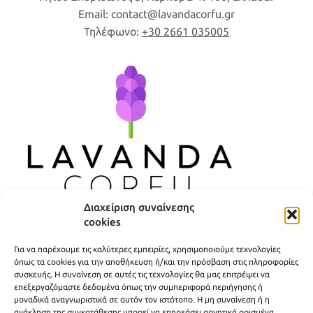
Email:
contact
lavandacorfu
gr
Τηλέφωνο:
+30 2661 035005
Διαχείριση συναίνεσης
cookies
ΧΡΗΣΙΜΟΙ ΣΥΝΔΕΣΜΟΙ
Για να παρέχουμε τις καλύτερες εμπειρίες, χρησιμοποιούμε τεχνολογίες
ΠΟΛΙΤΙΚΗ ΑΠΟΡΡΗΤΟΥ
όπως τα cookies για την αποθήκευση ή/και την πρόσβαση στις πληροφορίες
συσκευής. Η συναίνεση σε αυτές τις τεχνολογίες θα μας επιτρέψει να
ΟΡΟΙ ΧΡΗΣΗΣ
επεξεργαζόμαστε δεδομένα όπως την συμπεριφορά περιήγησης ή
μοναδικά αναγνωριστικά σε αυτόν τον ιστότοπο. Η μη συναίνεση ή η
ΤΡΟΠΟΙ ΑΠΟΣΤΟΛΗΣ
ανάκληση της συγκατάθεσης μπορεί να επηρεάσει αρνητικά ορισμένα