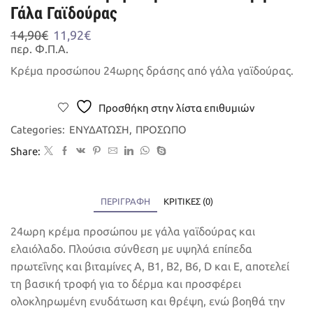
Γάλα Γαϊδούρας
Original
Η
14,90
€
11,92
€
price
τρέχουσα
περ. Φ.Π.Α.
was:
τιμή
Κρέμα προσώπου 24ωρης δράσης από γάλα γαϊδούρας.
14,90€.
είναι:
11,92€.
Προσθήκη στην λίστα επιθυμιών
Categories:
ΕΝΥΔΑΤΩΣΗ
,
ΠΡΟΣΩΠΟ
Share:
ΠΕΡΙΓΡΑΦΉ
ΚΡΙΤΙΚΈΣ (0)
24ωρη κρέμα προσώπου με γάλα γαϊδούρας και
ελαιόλαδο. Πλούσια σύνθεση με υψηλά επίπεδα
πρωτεΐνης και βιταμίνες A, B1, B2, B6, D και Ε, αποτελεί
τη βασική τροφή για το δέρμα και προσφέρει
ολοκληρωμένη ενυδάτωση και θρέψη, ενώ βοηθά την