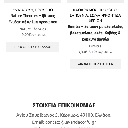
ΕΝΥΔΑΤΩΣΗ
,
ΠΡΟΣΩΠΟ
ΚΑΘΑΡΙΣΜΟΣ
,
ΠΡΟΣΩΠΟ
,
Nature Theories – Ιβίσκος
ΣΑΠΟΥΝΙΑ
,
ΣΩΜΑ
,
ΦΡΟΝΤΙΔΑ
ΧΕΡΙΩΝ
Ενυδατική κρέμα προσώπου
Dimitra – Σαπούνι με ελαιόλαδο,
Nature Theories
βαλσαμέλαιο, αλάτι Χαβάης &
19,90
€
περ. Φ.Π.Α.
κόκκινο άργυλο
Dimitra
ΠΡΟΣΘΉΚΗ ΣΤΟ ΚΑΛΆΘΙ
Original
Η
3,90
€
3,12
€
περ. Φ.Π.Α.
price
τρέχουσα
was:
τιμή
ΔΙΑΒΆΣΤΕ ΠΕΡΙΣΣΌΤΕΡΑ
3,90€.
είναι:
3,12€.
ΣΤΟΙΧΕΙΑ ΕΠΙΚΟΙΝΩΝΙΑΣ
Αγίου Σπυρίδωνος 5, Κέρκυρα 49100, Ελλάδα.
Email:
contact
lavandacorfu
gr