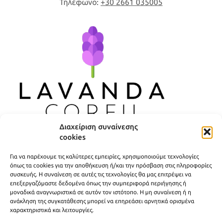
Τηλέφωνο:
+30 2661 035005
Διαχείριση συναίνεσης
cookies
ΧΡΗΣΙΜΟΙ ΣΥΝΔΕΣΜΟΙ
Για να παρέχουμε τις καλύτερες εμπειρίες, χρησιμοποιούμε τεχνολογίες
ΠΟΛΙΤΙΚΗ ΑΠΟΡΡΗΤΟΥ
όπως τα cookies για την αποθήκευση ή/και την πρόσβαση στις πληροφορίες
συσκευής. Η συναίνεση σε αυτές τις τεχνολογίες θα μας επιτρέψει να
ΟΡΟΙ ΧΡΗΣΗΣ
επεξεργαζόμαστε δεδομένα όπως την συμπεριφορά περιήγησης ή
μοναδικά αναγνωριστικά σε αυτόν τον ιστότοπο. Η μη συναίνεση ή η
ΤΡΟΠΟΙ ΑΠΟΣΤΟΛΗΣ
ανάκληση της συγκατάθεσης μπορεί να επηρεάσει αρνητικά ορισμένα
χαρακτηριστικά και λειτουργίες.
ΤΡΟΠΟΙ ΠΛΗΡΩΜΗΣ