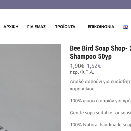
ΑΡΧΙΚΗ
ΓΙΑ ΕΜΑΣ
ΠΡΟΪΟΝΤΑ
ΕΠΙΚΟΙΝΩΝΙΑ
Bee Bird Soap Shop-
Shampoo 50γρ
Original
Η
1,90
€
1,52
€
price
τρέχουσα
περ. Φ.Π.Α.
was:
τιμή
Απαλό σαπούνι για ευαίσθητ
1,90€.
είναι:
χαμομηλιού.
1,52€.
100% φυσικό προϊόν για χρ
Gentle sopa suitable for sens
100% Natural handmade soap 