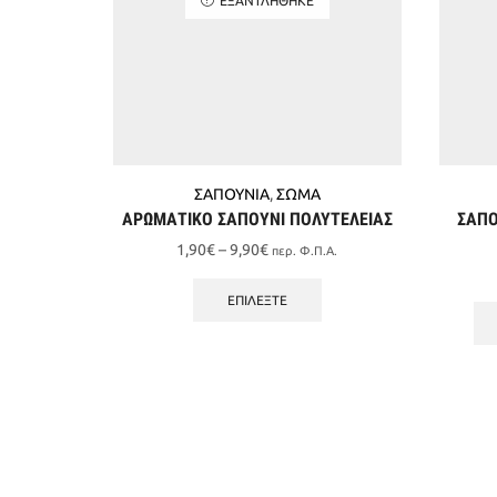
ΣΑΠΟΥΝΙΑ
,
ΣΩΜΑ
ΑΡΩΜΑΤΙΚΟ ΣΑΠΟΥΝΙ ΠΟΛΥΤΕΛΕΙΑΣ
ΣΑΠΟ
Price
1,90
€
–
9,90
€
περ. Φ.Π.Α.
range:
Αυτό
1,90€
το
ΕΠΙΛΈΞΤΕ
through
προϊόν
9,90€
έχει
πολλαπλές
παραλλαγές.
Οι
επιλογές
μπορούν
να