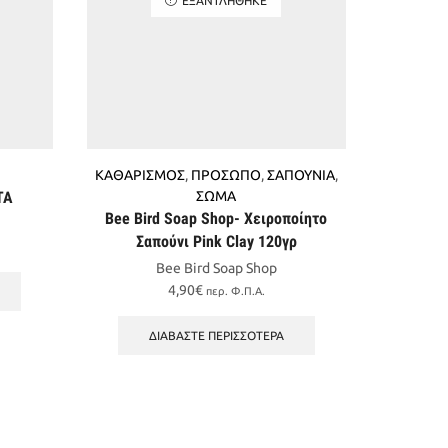
ΚΑΘΑΡΙΣΜΟΣ
,
ΠΡΟΣΩΠΟ
,
ΣΑΠΟΥΝΙΑ
,
ΚΑΘΑΡΙ
ΤΑ
ΣΩΜΑ
ΣΩ
Bee Bird Soap Shop- Χειροποίητο
Dimitr
Σαπούνι Pink Clay 120γρ
βαλσαμέλ
Bee Bird Soap Shop
4,90
€
περ. Φ.Π.Α.
3
ΔΙΑΒΆΣΤΕ ΠΕΡΙΣΣΌΤΕΡΑ