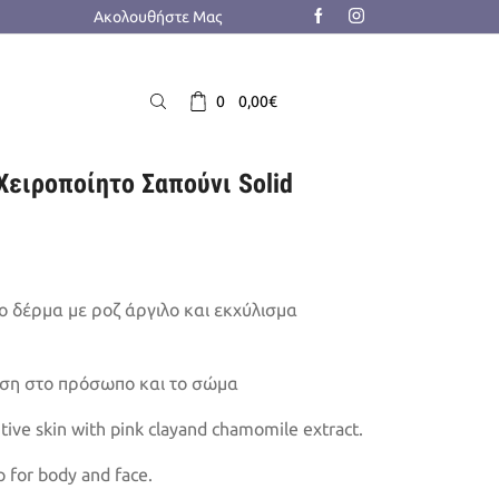
Ακολουθήστε Μας
0
0,00
€
 Χειροποίητο Σαπούνι Solid
ο δέρμα με ροζ άργιλο και εκχύλισμα
ήση στο πρόσωπο και το σώμα
itive skin with pink clayand chamomile extract.
for body and face.