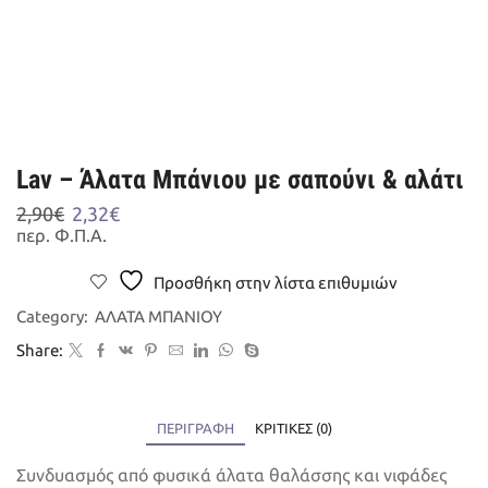
Lav – Άλατα Μπάνιου με σαπούνι & αλάτι
Original
Η
2,90
€
2,32
€
price
τρέχουσα
περ. Φ.Π.Α.
was:
τιμή
2,90€.
είναι:
Προσθήκη στην λίστα επιθυμιών
2,32€.
Category:
ΑΛΑΤΑ ΜΠΑΝΙΟΥ
Share:
ΠΕΡΙΓΡΑΦΉ
ΚΡΙΤΙΚΈΣ (0)
Συνδυασμός από φυσικά άλατα θαλάσσης και νιφάδες