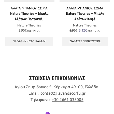
ΑΛΑΤΑ ΜΠΑΝΙΟΥ
,
ΣΩΜΑ
ΑΛΑΤΑ ΜΠΑΝΙΟΥ
,
ΣΩΜΑ
Nature Theories – Μπάλα
Nature Theories – Μπάλα
Αλάτων Πορτοκάλι
Αλάτων Καφέ
Nature Theories
Nature Theories
Original
Η
3,90
€
3,90
€
3,12
€
περ. Φ.Π.Α.
περ. Φ.Π.Α.
price
τρέχουσα
was:
τιμή
ΠΡΟΣΘΉΚΗ ΣΤΟ ΚΑΛΆΘΙ
ΔΙΑΒΆΣΤΕ ΠΕΡΙΣΣΌΤΕΡΑ
3,90€.
είναι:
3,12€.
ΣΤΟΙΧΕΙΑ ΕΠΙΚΟΙΝΩΝΙΑΣ
Αγίου Σπυρίδωνος 5, Κέρκυρα 49100, Ελλάδα.
Email:
contact
lavandacorfu
gr
Τηλέφωνο:
+30 2661 035005