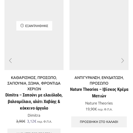
ΕΞΑΝΤΛΉΘΗΚΕ
ΚΑΘΑΡΙΣΜΟΣ
,
ΠΡΟΣΩΠΟ
,
ΑΝΤΙΓΥΡΑΝΣΗ
,
ΕΝΥΔΑΤΩΣΗ
,
ΣΑΠΟΥΝΙΑ
,
ΣΩΜΑ
,
ΦΡΟΝΤΙΔΑ
ΠΡΟΣΩΠΟ
ΧΕΡΙΩΝ
Nature Theories – Ιβίσκος Κρέμα
Dimitra – Σαπούνι με ελαιόλαδο,
Ματιών
βαλσαμέλαιο, αλάτι Χαβάης &
Nature Theories
κόκκινο άργυλο
19,90
€
περ. Φ.Π.Α.
Dimitra
Original
Η
3,90
€
3,12
€
ΠΡΟΣΘΉΚΗ ΣΤΟ ΚΑΛΆΘΙ
περ. Φ.Π.Α.
price
τρέχουσα
was:
τιμή