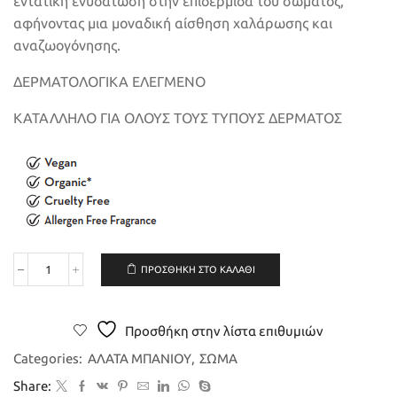
εντατική ενυδάτωση στην επιδερμίδα του σώματος,
αφήνοντας μια μοναδική αίσθηση χαλάρωσης και
αναζωογόνησης.
ΔΕΡΜΑΤΟΛΟΓΙΚΑ ΕΛΕΓΜΕΝΟ
ΚΑΤΑΛΛΗΛΟ ΓΙΑ ΟΛΟΥΣ ΤΟΥΣ ΤΥΠΟΥΣ ΔΕΡΜΑΤΟΣ
ΠΡΟΣΘΉΚΗ ΣΤΟ ΚΑΛΆΘΙ
Nature
Theories
-
Μπάλα
Προσθήκη στην λίστα επιθυμιών
Αλάτων
Καρπούζι
Categories:
ΑΛΑΤΑ ΜΠΑΝΙΟΥ
,
ΣΩΜΑ
ποσότητα
Share: