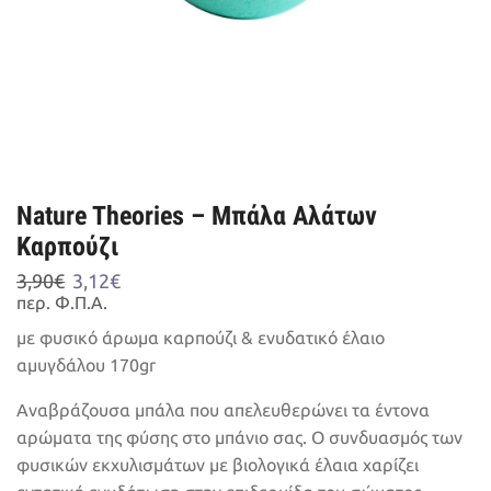
Nature Theories – Μπάλα Αλάτων
Καρπούζι
Original
Η
3,90
€
3,12
€
price
τρέχουσα
περ. Φ.Π.Α.
was:
τιμή
με φυσικό άρωμα καρπούζι & ενυδατικό έλαιο
3,90€.
είναι:
αμυγδάλου 170gr
3,12€.
Αναβράζουσα μπάλα που απελευθερώνει τα έντονα
αρώματα της φύσης στο μπάνιο σας. Ο συνδυασμός των
φυσικών εκχυλισμάτων με βιολογικά έλαια χαρίζει