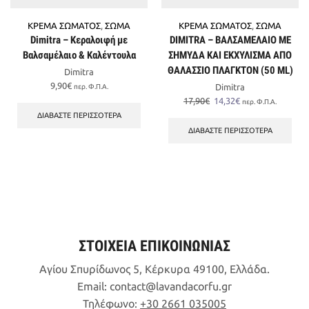
ΚΡΕΜΑ ΣΩΜΑΤΟΣ
,
ΣΩΜΑ
ΚΡΕΜΑ ΣΩΜΑΤΟΣ
,
ΣΩΜΑ
Dimitra – Κεραλοιφή με
DIMITRA – ΒΑΛΣΑΜΕΛΑΙΟ ΜΕ
Βαλσαμέλαιο & Καλέντουλα
ΣΗΜΥΔΑ ΚΑΙ ΕΚΧΥΛΙΣΜΑ ΑΠΟ
ΘΑΛΑΣΣΙΟ ΠΛΑΓΚΤΟΝ (50 ML)
Dimitra
9,90
€
Dimitra
περ. Φ.Π.Α.
Original
Η
17,90
€
14,32
€
περ. Φ.Π.Α.
price
τρέχουσα
ΔΙΑΒΆΣΤΕ ΠΕΡΙΣΣΌΤΕΡΑ
was:
τιμή
ΔΙΑΒΆΣΤΕ ΠΕΡΙΣΣΌΤΕΡΑ
17,90€.
είναι:
14,32€.
ΣΤΟΙΧΕΙΑ ΕΠΙΚΟΙΝΩΝΙΑΣ
Αγίου Σπυρίδωνος 5, Κέρκυρα 49100, Ελλάδα.
Email:
contact
lavandacorfu
gr
Τηλέφωνο:
+30 2661 035005