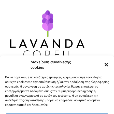
Διαχείριση συναίνεσης
cookies
ΧΡΗΣΙΜΟΙ ΣΥΝΔΕΣΜΟΙ
Για να παρέχουμε τις καλύτερες εμπειρίες, χρησιμοποιούμε τεχνολογίες
ΠΟΛΙΤΙΚΗ ΑΠΟΡΡΗΤΟΥ
όπως τα cookies για την αποθήκευση ή/και την πρόσβαση στις πληροφορίες
συσκευής. Η συναίνεση σε αυτές τις τεχνολογίες θα μας επιτρέψει να
ΟΡΟΙ ΧΡΗΣΗΣ
επεξεργαζόμαστε δεδομένα όπως την συμπεριφορά περιήγησης ή
μοναδικά αναγνωριστικά σε αυτόν τον ιστότοπο. Η μη συναίνεση ή η
ΤΡΟΠΟΙ ΑΠΟΣΤΟΛΗΣ
ανάκληση της συγκατάθεσης μπορεί να επηρεάσει αρνητικά ορισμένα
χαρακτηριστικά και λειτουργίες.
ΤΡΟΠΟΙ ΠΛΗΡΩΜΗΣ