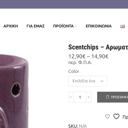
ΑΡΧΙΚΗ
ΓΙΑ ΕΜΑΣ
ΠΡΟΪΟΝΤΑ
ΕΠΙΚΟΙΝΩΝΙΑ
Scentchips – Αρωματ
Price
12,90
€
–
14,90
€
range:
περ. Φ.Π.Α.
12,90€
Color
throug
14,90€
ΠΡΟΣΘΉΚΗ
Scentchips
-
Αρωματιστής
Πρ
Λογότυπο
Vintage
SKU:
N/A