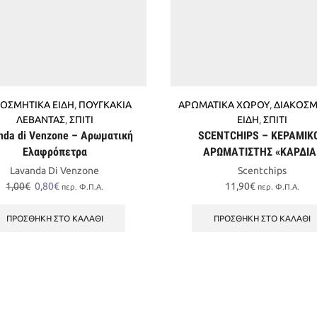
ΚΟΣΜΗΤΙΚΑ ΕΙΔΗ
,
ΠΟΥΓΚΑΚΙΑ
ΑΡΩΜΑΤΙΚΑ ΧΩΡΟΥ
,
ΔΙΑΚΟΣΜ
ΛΕΒΑΝΤΑΣ
,
ΣΠΙΤΙ
ΕΙΔΗ
,
ΣΠΙΤΙ
nda di Venzone – Αρωματική
SCENTCHIPS – ΚΕΡΑΜΙΚ
Ελαφρόπετρα
ΑΡΩΜΑΤΙΣΤΗΣ «ΚΑΡΔΙΑ
Lavanda Di Venzone
Scentchips
Original
Η
1,00
€
0,80
€
11,90
€
περ. Φ.Π.Α.
περ. Φ.Π.Α.
price
τρέχουσα
was:
τιμή
ΠΡΟΣΘΉΚΗ ΣΤΟ ΚΑΛΆΘΙ
ΠΡΟΣΘΉΚΗ ΣΤΟ ΚΑΛΆΘΙ
1,00€.
είναι:
0,80€.