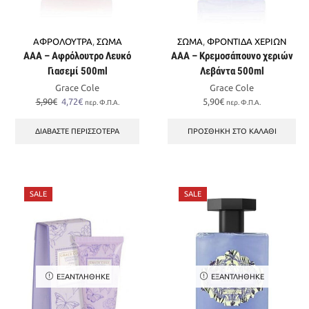
ΑΦΡΟΛΟΥΤΡΑ
,
ΣΩΜΑ
ΣΩΜΑ
,
ΦΡΟΝΤΙΔΑ ΧΕΡΙΩΝ
AAA – Αφρόλουτρο Λευκό
AAA – Κρεμοσάπουνο χεριών
Γιασεμί 500ml
Λεβάντα 500ml
Grace Cole
Grace Cole
Original
Η
5,90
€
4,72
€
5,90
€
περ. Φ.Π.Α.
περ. Φ.Π.Α.
price
τρέχουσα
was:
τιμή
ΔΙΑΒΆΣΤΕ ΠΕΡΙΣΣΌΤΕΡΑ
ΠΡΟΣΘΉΚΗ ΣΤΟ ΚΑΛΆΘΙ
5,90€.
είναι:
4,72€.
SALE
SALE
ΕΞΑΝΤΛΉΘΗΚΕ
ΕΞΑΝΤΛΉΘΗΚΕ