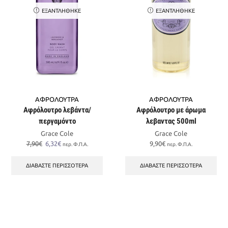
ΕΞΑΝΤΛΉΘΗΚΕ
ΕΞΑΝΤΛΉΘΗΚΕ
ΑΦΡΟΛΟΥΤΡΑ
ΑΦΡΟΛΟΥΤΡΑ
Αφρόλουτρο λεβάντα/
Αφρόλουτρο με άρωμα
περγαμόντο
λεβαντας 500ml
Grace Cole
Grace Cole
Original
Η
7,90
€
6,32
€
9,90
€
περ. Φ.Π.Α.
περ. Φ.Π.Α.
price
τρέχουσα
was:
τιμή
ΔΙΑΒΆΣΤΕ ΠΕΡΙΣΣΌΤΕΡΑ
ΔΙΑΒΆΣΤΕ ΠΕΡΙΣΣΌΤΕΡΑ
7,90€.
είναι:
6,32€.