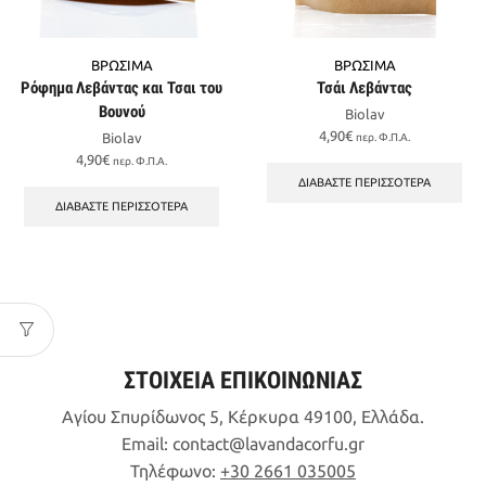
ΒΡΩΣΙΜΑ
ΒΡΩΣΙΜΑ
Ρόφημα Λεβάντας και Τσαι του
Τσάι Λεβάντας
Βουνού
Biolav
4,90
€
Biolav
περ. Φ.Π.Α.
4,90
€
περ. Φ.Π.Α.
ΔΙΑΒΆΣΤΕ ΠΕΡΙΣΣΌΤΕΡΑ
ΔΙΑΒΆΣΤΕ ΠΕΡΙΣΣΌΤΕΡΑ
ΣΤΟΙΧΕΙΑ ΕΠΙΚΟΙΝΩΝΙΑΣ
Αγίου Σπυρίδωνος 5, Κέρκυρα 49100, Ελλάδα.
Email:
contact
lavandacorfu
gr
Τηλέφωνο:
+30 2661 035005