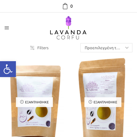
0
Filters
ΕΞΑΝΤΛΉΘΗΚΕ
ΕΞΑΝΤΛΉΘΗΚΕ