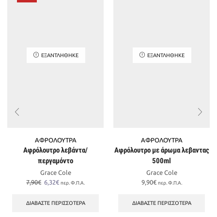
ΕΞΑΝΤΛΉΘΗΚΕ
ΕΞΑΝΤΛΉΘΗΚΕ
ΑΦΡΟΛΟΥΤΡΑ
ΑΦΡΟΛΟΥΤΡΑ
Αφρόλουτρο λεβάντα/
Αφρόλουτρο με άρωμα λεβαντας
περγαμόντο
500ml
Grace Cole
Grace Cole
Original
Η
7,90
€
6,32
€
9,90
€
περ. Φ.Π.Α.
περ. Φ.Π.Α.
price
τρέχουσα
was:
τιμή
ΔΙΑΒΆΣΤΕ ΠΕΡΙΣΣΌΤΕΡΑ
ΔΙΑΒΆΣΤΕ ΠΕΡΙΣΣΌΤΕΡΑ
7,90€.
είναι: