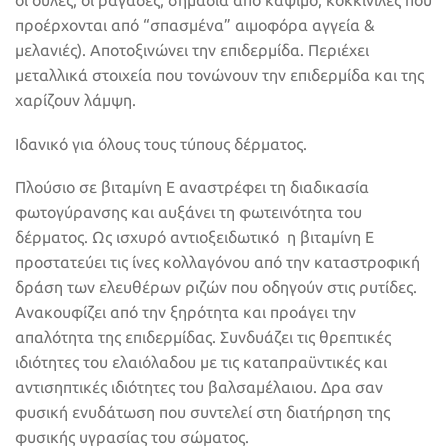
οι ουλές, οι ραγάδες, σημάδια από κάψιμο, κοκκινίλες που
προέρχονται από “σπασμένα” αιμοφόρα αγγεία &
μελανιές). Αποτοξινώνει την επιδερμίδα. Περιέχει
μεταλλικά στοιχεία που τονώνουν την επιδερμίδα και της
χαρίζουν λάμψη.
Ιδανικό για όλους τους τύπους δέρματος.
Πλούσιο σε βιταμίνη Ε αναστρέφει τη διαδικασία
φωτογύρανσης και αυξάνει τη φωτεινότητα του
δέρματος. Ως ισχυρό αντιοξειδωτικό η βιταμίνη Ε
προστατεύει τις ίνες κολλαγόνου από την καταστροφική
δράση των ελευθέρων ριζών που οδηγούν στις ρυτίδες.
Ανακουφίζει από την ξηρότητα και προάγει την
απαλότητα της επιδερμίδας. Συνδυάζει τις θρεπτικές
ιδιότητες του ελαιόλαδου με τις καταπραϋντικές και
αντισηπτικές ιδιότητες του βαλσαμέλαιου. Δρα σαν
φυσική ενυδάτωση που συντελεί στη διατήρηση της
φυσικής υγρασίας του σώματος.