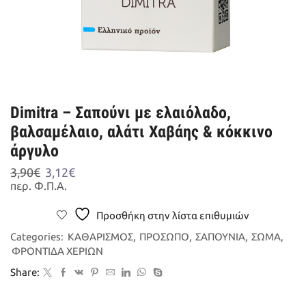
Dimitra – Σαπούνι με ελαιόλαδο,
βαλσαμέλαιο, αλάτι Χαβάης & κόκκινο
άργυλο
Original
Η
3,90
€
3,12
€
price
τρέχουσα
περ. Φ.Π.Α.
was:
τιμή
3,90€.
είναι:
Προσθήκη στην λίστα επιθυμιών
3,12€.
Categories:
ΚΑΘΑΡΙΣΜΟΣ
,
ΠΡΟΣΩΠΟ
,
ΣΑΠΟΥΝΙΑ
,
ΣΩΜΑ
,
ΦΡΟΝΤΙΔΑ ΧΕΡΙΩΝ
Share: