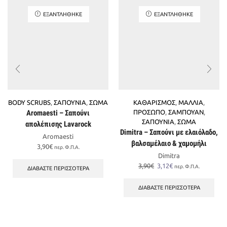
ΕΞΑΝΤΛΉΘΗΚΕ
ΕΞΑΝΤΛΉΘΗΚΕ
BODY SCRUBS
,
ΣΑΠΟΥΝΙΑ
,
ΣΩΜΑ
ΚΑΘΑΡΙΣΜΟΣ
,
ΜΑΛΛΙΑ
,
Aromaesti – Σαπούνι
ΠΡΟΣΩΠΟ
,
ΣΑΜΠΟΥΑΝ
,
ΣΑΠΟΥΝΙΑ
,
ΣΩΜΑ
απολέπισης Lavarock
Dimitra – Σαπούνι με ελαιόλαδο,
Aromaesti
βαλσαμέλαιο & χαμομήλι
3,90
€
περ. Φ.Π.Α.
Dimitra
Original
Η
3,90
€
3,12
€
περ. Φ.Π.Α.
ΔΙΑΒΆΣΤΕ ΠΕΡΙΣΣΌΤΕΡΑ
price
τρέχουσα
was:
τιμή
ΔΙΑΒΆΣΤΕ ΠΕΡΙΣΣΌΤΕΡΑ
3,90€.
είναι:
3,12€.