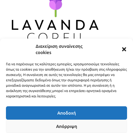
Διαχείριση συναίνεσης
cookies
ΧΡΗΣΙΜΟΙ ΣΥΝΔΕΣΜΟΙ
Για να παρέχουμε τις καλύτερες εμπειρίες, χρησιμοποιούμε τεχνολογίες
ΠΟΛΙΤΙΚΗ ΑΠΟΡΡΗΤΟΥ
όπως τα cookies για την αποθήκευση ή/και την πρόσβαση στις πληροφορίες
συσκευής. Η συναίνεση σε αυτές τις τεχνολογίες θα μας επιτρέψει να
ΟΡΟΙ ΧΡΗΣΗΣ
επεξεργαζόμαστε δεδομένα όπως την συμπεριφορά περιήγησης ή
μοναδικά αναγνωριστικά σε αυτόν τον ιστότοπο. Η μη συναίνεση ή η
ΤΡΟΠΟΙ ΑΠΟΣΤΟΛΗΣ
ανάκληση της συγκατάθεσης μπορεί να επηρεάσει αρνητικά ορισμένα
χαρακτηριστικά και λειτουργίες.
ΤΡΟΠΟΙ ΠΛΗΡΩΜΗΣ
Αποδοχή
Απόρριψη
© 2016- 2026 Lavanda Corfu - Δημιουργήθηκε από
open.tech