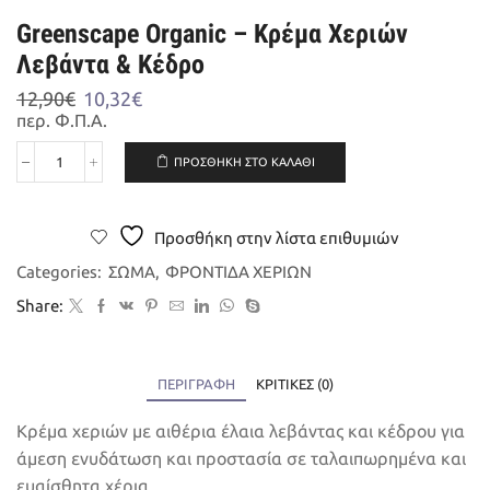
Greenscape Organic – Κρέμα Χεριών
Λεβάντα & Κέδρο
Original
Η
12,90
€
10,32
€
price
τρέχουσα
περ. Φ.Π.Α.
was:
τιμή
12,90€.
είναι:
ΠΡΟΣΘΉΚΗ ΣΤΟ ΚΑΛΆΘΙ
Greenscape
10,32€.
Organic
-
Κρέμα
Προσθήκη στην λίστα επιθυμιών
Χεριών
Λεβάντα
Categories:
ΣΩΜΑ
,
ΦΡΟΝΤΙΔΑ ΧΕΡΙΩΝ
&
Share:
Κέδρο
ποσότητα
ΠΕΡΙΓΡΑΦΉ
ΚΡΙΤΙΚΈΣ (0)
Κρέμα χεριών με αιθέρια έλαια λεβάντας και κέδρου για
άμεση ενυδάτωση και προστασία σε ταλαιπωρημένα και
ευαίσθητα χέρια.