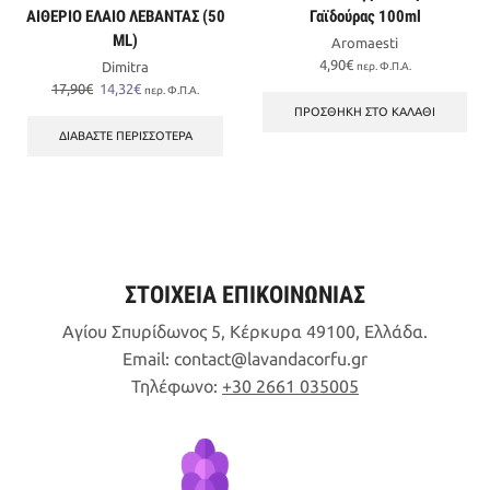
ΑΙΘΕΡΙΟ ΕΛΑΙΟ ΛΕΒΑΝΤΑΣ (50
Γαϊδούρας 100ml
ML)
Aromaesti
4,90
€
Dimitra
περ. Φ.Π.Α.
Original
Η
17,90
€
14,32
€
περ. Φ.Π.Α.
price
τρέχουσα
ΠΡΟΣΘΉΚΗ ΣΤΟ ΚΑΛΆΘΙ
was:
τιμή
ΔΙΑΒΆΣΤΕ ΠΕΡΙΣΣΌΤΕΡΑ
17,90€.
είναι:
14,32€.
ΣΤΟΙΧΕΙΑ ΕΠΙΚΟΙΝΩΝΙΑΣ
Αγίου Σπυρίδωνος 5, Κέρκυρα 49100, Ελλάδα.
Email:
contact
lavandacorfu
gr
Τηλέφωνο:
+30 2661 035005