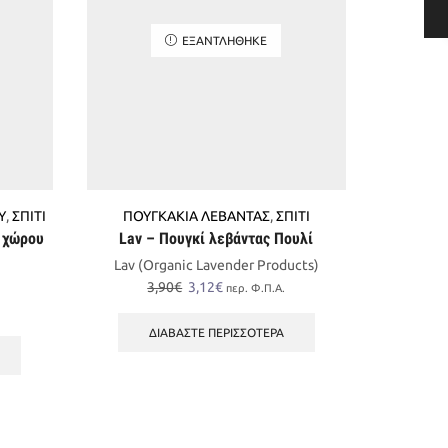
ΕΞΑΝΤΛΉΘΗΚΕ
Υ
,
ΣΠΙΤΙ
ΠΟΥΓΚΑΚΙΑ ΛΕΒΑΝΤΑΣ
,
ΣΠΙΤΙ
ΔΙΑ
 χώρου
Lav – Πουγκί λεβάντας Πουλί
Sce
Lav (Organic Lavender Products)
Original
Η
3,90
€
3,12
€
περ. Φ.Π.Α.
price
τρέχουσα
was:
τιμή
ΔΙΑΒΆΣΤΕ ΠΕΡΙΣΣΌΤΕΡΑ
3,90€.
είναι:
3,12€.