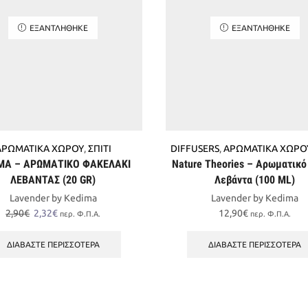
ΕΞΑΝΤΛΉΘΗΚΕ
ΕΞΑΝΤΛΉΘΗΚΕ
ΑΡΩΜΑΤΙΚΑ ΧΩΡΟΥ
,
ΣΠΙΤΙ
DIFFUSERS
,
ΑΡΩΜΑΤΙΚΑ ΧΩΡΟ
MA – ΑΡΩΜΑΤΙΚΟ ΦΑΚΕΛΑΚΙ
Nature Theories – Αρωματικό
ΛΕΒΑΝΤΑΣ (20 GR)
Λεβάντα (100 ML)
Lavender by Kedima
Lavender by Kedima
Original
Η
2,90
€
2,32
€
12,90
€
περ. Φ.Π.Α.
περ. Φ.Π.Α.
price
τρέχουσα
was:
τιμή
ΔΙΑΒΆΣΤΕ ΠΕΡΙΣΣΌΤΕΡΑ
ΔΙΑΒΆΣΤΕ ΠΕΡΙΣΣΌΤΕΡΑ
2,90€.
είναι:
2,32€.