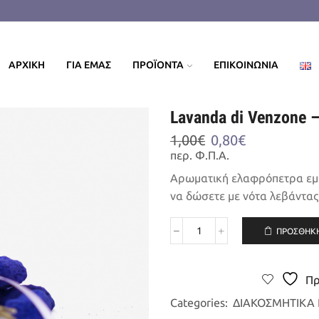
ΑΡΧΙΚΗ
ΓΙΑ ΕΜΑΣ
ΠΡΟΪΟΝΤΑ
ΕΠΙΚΟΙΝΩΝΙΑ
Lavanda di Venzone
Original
Η
1,00
€
0,80
€
price
τρέχουσα
περ. Φ.Π.Α.
was:
τιμή
Αρωματική ελαφρόπετρα εμπο
1,00€.
είναι:
να δώσετε με νότα λεβάντας
0,80€.
ΠΡΟΣΘΉΚΗ
Lavanda
di
Venzone
Πρ
-
Αρωματική
Categories:
ΔΙΑΚΟΣΜΗΤΙΚΑ 
Ελαφρόπετρα