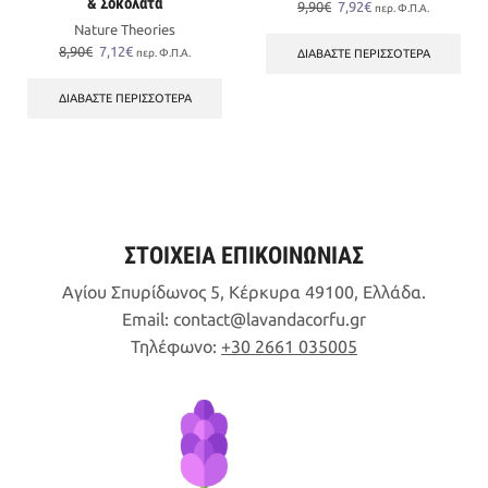
& Σοκολάτα
Original
Η
9,90
€
7,92
€
περ. Φ.Π.Α.
price
τρέχουσα
Nature Theories
was:
τιμή
Original
Η
8,90
€
7,12
€
ΔΙΑΒΆΣΤΕ ΠΕΡΙΣΣΌΤΕΡΑ
περ. Φ.Π.Α.
9,90€.
είναι:
price
τρέχουσα
7,92€.
was:
τιμή
ΔΙΑΒΆΣΤΕ ΠΕΡΙΣΣΌΤΕΡΑ
8,90€.
είναι:
7,12€.
ΣΤΟΙΧΕΙΑ ΕΠΙΚΟΙΝΩΝΙΑΣ
Αγίου Σπυρίδωνος 5, Κέρκυρα 49100, Ελλάδα.
Email:
contact
lavandacorfu
gr
Τηλέφωνο:
+30 2661 035005