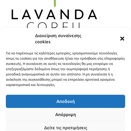
Διαχείριση συναίνεσης
cookies
ΧΡΗΣΙΜΟΙ ΣΥΝΔΕΣΜΟΙ
Για να παρέχουμε τις καλύτερες εμπειρίες, χρησιμοποιούμε τεχνολογίες
ΠΟΛΙΤΙΚΗ ΑΠΟΡΡΗΤΟΥ
όπως τα cookies για την αποθήκευση ή/και την πρόσβαση στις πληροφορίες
συσκευής. Η συναίνεση σε αυτές τις τεχνολογίες θα μας επιτρέψει να
ΟΡΟΙ ΧΡΗΣΗΣ
επεξεργαζόμαστε δεδομένα όπως την συμπεριφορά περιήγησης ή
μοναδικά αναγνωριστικά σε αυτόν τον ιστότοπο. Η μη συναίνεση ή η
ΤΡΟΠΟΙ ΑΠΟΣΤΟΛΗΣ
ανάκληση της συγκατάθεσης μπορεί να επηρεάσει αρνητικά ορισμένα
χαρακτηριστικά και λειτουργίες.
ΤΡΟΠΟΙ ΠΛΗΡΩΜΗΣ
Αποδοχή
Απόρριψη
© 2016- 2026 Lavanda Corfu - Δημιουργήθηκε από
open.tech
Δείτε τις προτιμήσεις