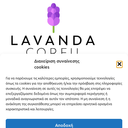
Διαχείριση συναίνεσης
cookies
ΧΡΗΣΙΜΟΙ ΣΥΝΔΕΣΜΟΙ
Για να παρέχουμε τις καλύτερες εμπειρίες, χρησιμοποιούμε τεχνολογίες
ΠΟΛΙΤΙΚΗ ΑΠΟΡΡΗΤΟΥ
όπως τα cookies για την αποθήκευση ή/και την πρόσβαση στις πληροφορίες
συσκευής. Η συναίνεση σε αυτές τις τεχνολογίες θα μας επιτρέψει να
ΟΡΟΙ ΧΡΗΣΗΣ
επεξεργαζόμαστε δεδομένα όπως την συμπεριφορά περιήγησης ή
μοναδικά αναγνωριστικά σε αυτόν τον ιστότοπο. Η μη συναίνεση ή η
ΤΡΟΠΟΙ ΑΠΟΣΤΟΛΗΣ
ανάκληση της συγκατάθεσης μπορεί να επηρεάσει αρνητικά ορισμένα
χαρακτηριστικά και λειτουργίες.
ΤΡΟΠΟΙ ΠΛΗΡΩΜΗΣ
Αποδοχή