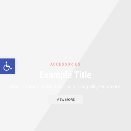
ACCESSORIES
Example Title
Door sit amet, consectetur adip iscing elit, sed do ore.
VIEW MORE