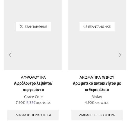
ΕΞΑΝΤΛΉΘΗΚΕ
ΕΞΑΝΤΛΉΘΗΚΕ
ΑΦΡΟΛΟΥΤΡΑ
ΑΡΩΜΑΤΙΚΑ ΧΩΡΟΥ
Αφρόλουτρο λεβάντα/
Αρωματικό αυτοκινήτου με
περγαμόντο
αιθέριο έλαιο
Grace Cole
Biolav
Original
Η
7,90
€
6,32
€
4,90
€
περ. Φ.Π.Α.
περ. Φ.Π.Α.
price
τρέχουσα
was:
τιμή
ΔΙΑΒΆΣΤΕ ΠΕΡΙΣΣΌΤΕΡΑ
ΔΙΑΒΆΣΤΕ ΠΕΡΙΣΣΌΤΕΡΑ
7,90€.
είναι:
6,32€.