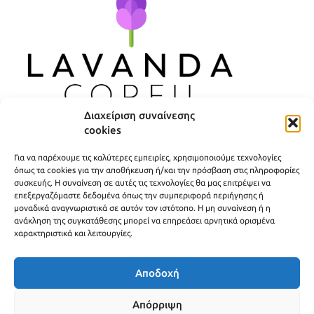
Διαχείριση συναίνεσης
cookies
ΧΡΗΣΙΜΟΙ ΣΥΝΔΕΣΜΟΙ
Για να παρέχουμε τις καλύτερες εμπειρίες, χρησιμοποιούμε τεχνολογίες
ΠΟΛΙΤΙΚΗ ΑΠΟΡΡΗΤΟΥ
όπως τα cookies για την αποθήκευση ή/και την πρόσβαση στις πληροφορίες
συσκευής. Η συναίνεση σε αυτές τις τεχνολογίες θα μας επιτρέψει να
ΟΡΟΙ ΧΡΗΣΗΣ
επεξεργαζόμαστε δεδομένα όπως την συμπεριφορά περιήγησης ή
μοναδικά αναγνωριστικά σε αυτόν τον ιστότοπο. Η μη συναίνεση ή η
ΤΡΟΠΟΙ ΑΠΟΣΤΟΛΗΣ
ανάκληση της συγκατάθεσης μπορεί να επηρεάσει αρνητικά ορισμένα
χαρακτηριστικά και λειτουργίες.
ΤΡΟΠΟΙ ΠΛΗΡΩΜΗΣ
Αποδοχή
Απόρριψη
© 2016- 2026 Lavanda Corfu - Δημιουργήθηκε από
open.tech